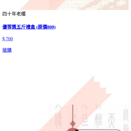
四十年老欉
優等獎五斤禮盒 (原價800)
$ 700
搶購