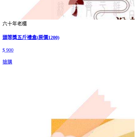
六十年老欉
頭等獎五斤禮盒(原價1200)
$ 900
搶購