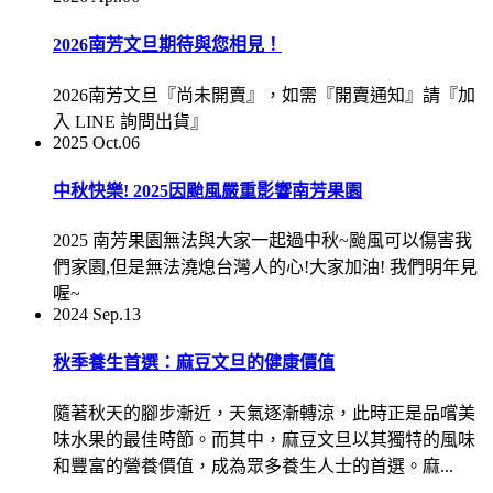
2026南芳文旦期待與您相見！
2026南芳文旦『尚未開賣』，如需『開賣通知』請『加
入 LINE 詢問出貨』
2025
Oct.06
中秋快樂! 2025因颱風嚴重影響南芳果園
2025 南芳果園無法與大家一起過中秋~颱風可以傷害我
們家園,但是無法澆熄台灣人的心!大家加油! 我們明年見
喔~
2024
Sep.13
秋季養生首選：麻豆文旦的健康價值
隨著秋天的腳步漸近，天氣逐漸轉涼，此時正是品嚐美
味水果的最佳時節。而其中，麻豆文旦以其獨特的風味
和豐富的營養價值，成為眾多養生人士的首選。麻...